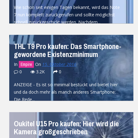
Wie schon seit einigen Tagen bekannt, wird das Note
7 nun komplett zurückgerufen und sollte möglichst
schnell zurückgeschickt werden. Nachdem...
READ MORE
THL T9 Pro kaufen: Das Smartphone-
gewordene Existenzminimum
In
On
15. Oktober 2016
Empire
0
3.2K
0
ANZEIGE - Es ist so minimal bestückt und bietet hier
und da doch mehr als manch anderes Smartphone:
Die Rede...
READ MORE
Oukitel U15 Pro kaufen: Hier wird die
Kamera großgeschrieben