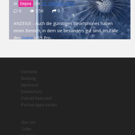
In
On
15. Oktober 2016
Empire
0
3.5K
0
ANZEIGE - Auch die günstigen Smartphones haben
einen Bereich, in dem sie besonders gut sind. Im Falle
des
U15 Pro...
Oukitel
READ MORE
Startseite
Werbung
Impressum
Datenschutz
iPad mit Datentarif
iPad bei Apple kaufen
Über uns
Ticker