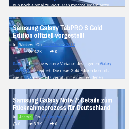
nun noch einmal zu Wort. Man möchte jedem Note...
READ MORE
Samsung Galaxy TabPRO S Gold
Edition offiziell vorgestellt
In
On
15. Oktober 2016
Windows
0
3.2K
0
hat eine weitere Variante des eigenen
Samsung
Galaxy
präsentiert. Die neue Gold Edition kommt,
TabPRO S
wie ihr Name bereits verrät, mit einem goldenen
Finish...
READ MORE
Samsung Galaxy Note 7: Details zum
Rücknahmeprozess für Deutschland
In
On
15. Oktober 2016
Android
0
3.3K
0