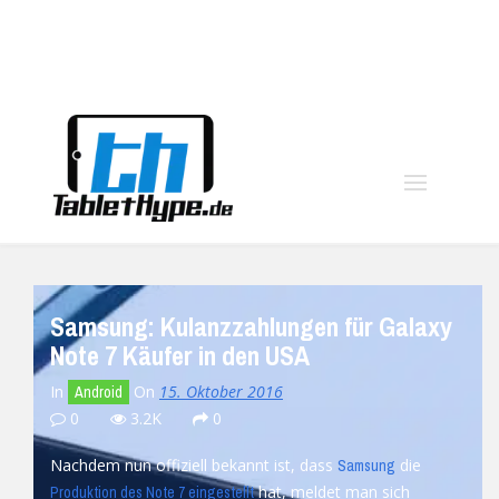
moo
Samsung: Kulanzzahlungen für Galaxy
Note 7 Käufer in den USA
In
On
15. Oktober 2016
Android
0
3.2K
0
Nachdem nun offiziell bekannt ist, dass
die
Samsung
hat, meldet man sich
Produktion des Note 7 eingestellt