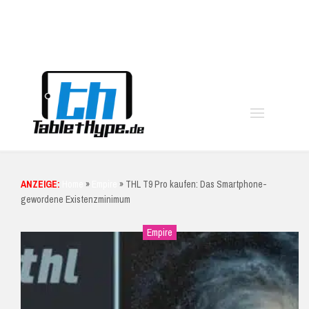
moo
ANZEIGE:
Home
»
Empire
»
THL T9 Pro kaufen: Das Smartphone-
gewordene Existenzminimum
Empire