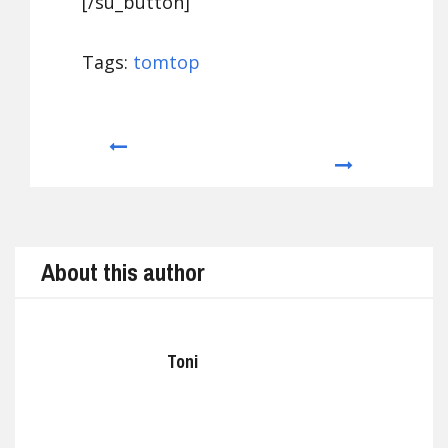
[/su_button]
Tags:
tomtop
Prev
Next
About this author
Toni