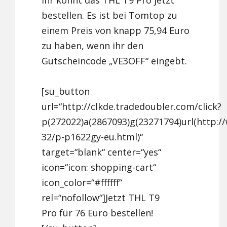
Ihr könnt das THL T9 Pro jetzt
bestellen. Es ist bei Tomtop zu
einem Preis von knapp 75,94 Euro
zu haben, wenn ihr den
Gutscheincode „VE3OFF“ eingebt.
[su_button
url=“http://clkde.tradedoubler.com/click?
p(272022)a(2867093)g(23271794)url(http:
32/p-p1622gy-eu.html)“
target=“blank“ center=“yes“
icon=“icon: shopping-cart“
icon_color=“#ffffff“
rel=“nofollow“]Jetzt THL T9
Pro für 76 Euro bestellen!