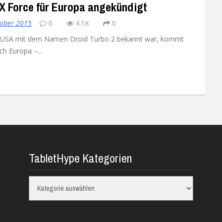
X Force für Europa angekündigt
Xiaomi Redmi Note 2
tober 2015
0
4.1K
0
ie USA mit dem Namen Droid Turbo 2 bekannt war, kommt
Xiaomi Redmi Note 3 Pr
h Europa –...
Xiaomi Redmi Note 4
TabletHype Kategorien
TabletHype
Kategorien