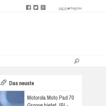
Log in
or
Register
moo
H
Das neuste
E
Motorola Moto Pad 70
Groove bietet JBL-