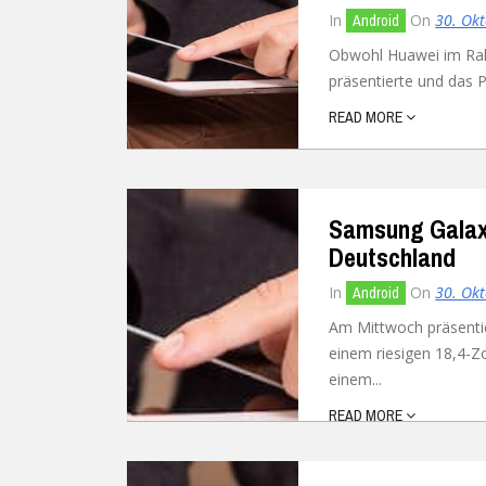
In
On
30. Ok
Android
Obwohl Huawei im Rahm
präsentierte und das P
READ MORE
Samsung Galax
Deutschland
In
On
30. Ok
Android
Am Mittwoch präsenti
einem riesigen 18,4-Z
einem...
READ MORE