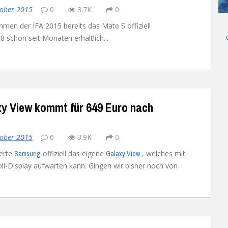
tober 2015
0
3.7K
0
UMI
X98 Air III
Ulefone Future
Umi Rome X
en der IFA 2015 bereits das Mate S offiziell
8 schon seit Monaten erhältlich...
Vernee
Ulefone Metal
UMI Super
Vernee Apollo Lite
Xiaomi
Ulefone Paris
UMI Touch
Vernee Thor 4G
Xiaomi Mi 4
Yota
Ulefone Power 4G
Umi Touch X
Xiaomi Mi4C
Yota YotaPhone 2
y View kommt für 649 Euro nach
Zopo
Ulefone U007
Xiaomi Mi5
ZOPO Hero 1
Ulefone Vienna
Xiaomi Mi5s
ZOPO Hero 2
tober 2015
0
3.9K
0
erte
offiziell das eigene
, welches mit
Samsung
Galaxy View
Xiaomi Mi Mix
oll-Display aufwarten kann. Gingen wir bisher noch von
Xiaomi Redmi 3
Xiaomi Redmi 3 Pro
Xiaomi Redmi 3S