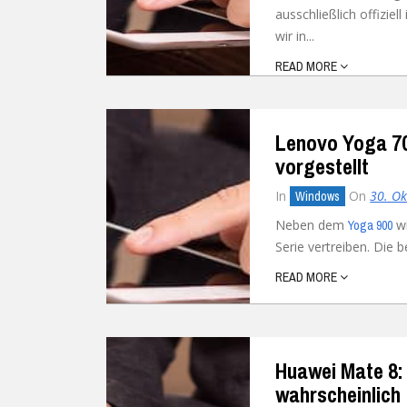
ausschließlich offizie
Ubuntu
Flatrate-Date
wir in...
READ MORE
Chrome OS
Mobilfunk-Ta
Firefox OS
Mobilfunk-Ve
Lenovo Yoga 700
Tizen
Flatrate-Prep
vorgestellt
In
On
30. O
Windows
Neben dem
w
Yoga 900
Serie vertreiben. Die b
READ MORE
Huawei Mate 8:
wahrscheinlich