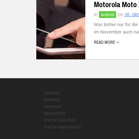
Motorola Moto 
In
On
30. Ok
Android
Was bisher nur für d
im November auch nac
READ MORE
Startseite
Werbung
Impressum
Datenschutz
iPad mit Datentarif
iPad bei Apple kaufen