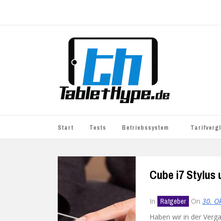
Start
Tests
Betriebssystem
Tarifverg
iOS
simyo
Cube i7 Stylus 
Android
BASE
Windows
WhatsApp S
In
On
30. O
Ratgeber
BlackBerry
Haben wir in der Verga
o2