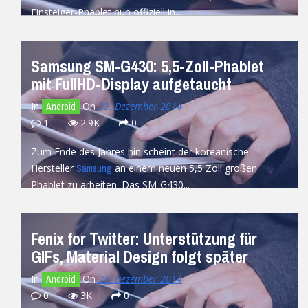
Einsteiger-Phablet nun offiziell in...
READ MORE
Samsung SM-G430: 5,5-Zoll-Phablet
mit FullHD-Display aufgetaucht
In
On
23. Dezember 2014
Android
1
2.9K
0
Zum Ende des Jahres hin scheint der koreanische
Hersteller
an einem neuen 5,5 Zoll großen
Samsung
Phablet zu arbeiten. Das SM-G430...
READ MORE
Fenix for Twitter: Unterstützung für
GIFs, Material Design folgt später
In
On
23. Dezember 2014
Android
0
3K
0