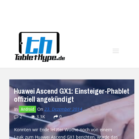
moo
Huawei Ascend GX1: Einsteiger-Phablet
offiziell angekündigt
In
On
23. Dezember 2014
Android
2
3.3K
0
Konnten wir Ende letzter Woche noch von einem
Leak zum Huawei Ascend GX1 berichten, wurde das