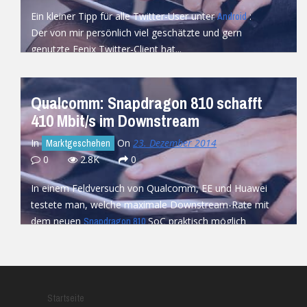
Ein kleiner Tipp für alle Twitter-User unter
:
Android
Der von mir persönlich viel geschätzte und gern
genutzte Fenix Twitter-Client hat...
READ MORE
Qualcomm: Snapdragon 810 schafft
410 Mbit/s im Downstream
In
On
23. Dezember 2014
Marktgeschehen
0
2.8K
0
In einem Feldversuch von Qualcomm, EE und Huawei
testete man, welche maximale Downstream-Rate mit
dem neuen
SoC praktisch möglich
Snapdragon 810
wäre....
READ MORE
Startseite