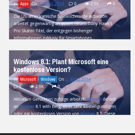
In
On
1. März 2014
0
2.9K
0
Apps
Die US-amerikanische Spieleschmiede Activision
arbeitet gegenwärtig an einem neuen Tony Hawk’s
Pro Skater-Titel, der entgegen bisheriger
Informationen exklusiv für Smartphones...
READ MORE
Windows 8.1: Plant Microsoft eine
kostenlose Version?
In
On
1. März 2014
Microsoft
Windows
1
2.9K
0
Aktuellen Gerüchten zufolge arbeitet
derzeit
Microsoft
an
8.1 with Bing, einer sehr kostengünstigen
Windows
oder gar kostenlosen Version von
8.1. Diese
Windows
soll...
READ MORE