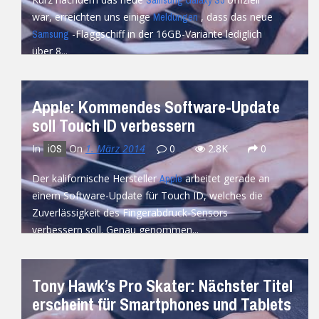
Samsung Galaxy S5
war, erreichten uns einige
, dass das neue
Meldungen
-Flaggschiff in der 16GB-Variante lediglich
Samsung
über 8...
READ MORE
Apple: Kommendes Software-Update
soll Touch ID verbessern
In
On
1. März 2014
0
2.8K
0
iOS
Der kalifornische Hersteller
arbeitet gerade an
Apple
einem Software-Update für Touch ID, welches die
Zuverlässigkeit des Fingerabdruck-Sensors
verbessern soll. Genau genommen...
READ MORE
Tony Hawk’s Pro Skater: Nächster Titel
erscheint für Smartphones und Tablets