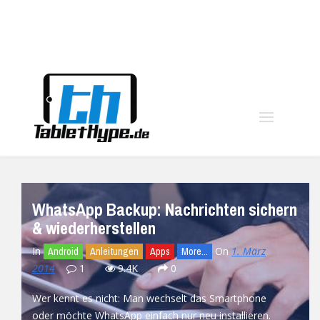
moo
WhatsApp Backup: Nachrichten sichern
& wiederherstellen
In
On
1. März
Android
Anleitungen
Apps
More...
2014
1
9.4K
0
Wer kennt es nicht: Man wechselt das Smartphone
oder möchte WhatsApp einfach nur neu installieren.