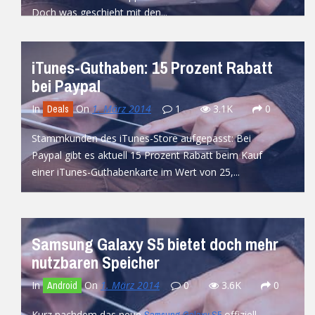
Doch was geschieht mit den...
READ MORE
iTunes-Guthaben: 15 Prozent Rabatt
bei Paypal
In
On
1. März 2014
1
3.1K
0
Deals
Stammkunden des iTunes-Store aufgepasst: Bei
Paypal gibt es aktuell 15 Prozent Rabatt beim Kauf
einer iTunes-Guthabenkarte im Wert von 25,...
READ MORE
Samsung Galaxy S5 bietet doch mehr
nutzbaren Speicher
In
On
1. März 2014
0
3.6K
0
Android
Kurz nachdem das neue
offiziell