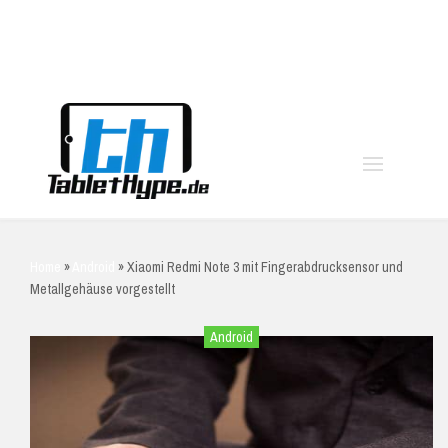
moo
Home
»
Android
»
Xiaomi Redmi Note 3 mit Fingerabdrucksensor und
Metallgehäuse vorgestellt
Android