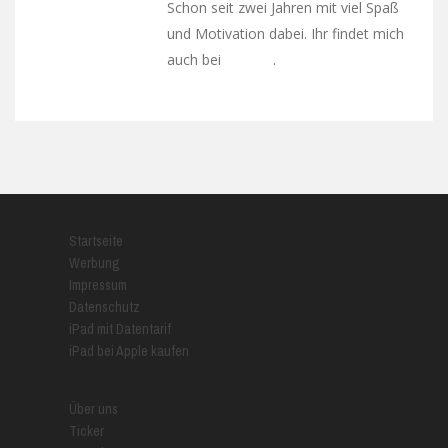
Schon seit zwei Jahren mit viel Spaß
und Motivation dabei. Ihr findet mich
auch bei
.
Google+
Startseite
Werbung
Impressum
Datenschutz
iPad mit Datentarif
iPad bei Apple kaufen
Über uns
Ticker