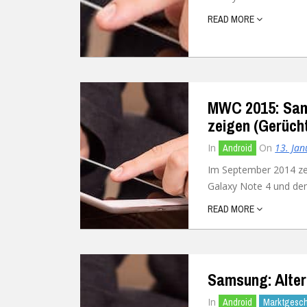
READ MORE
Ubuntu
Flatrate-Date
Chrome OS
Mobilfunk-Ta
Firefox OS
Mobilfunk-Ve
MWC 2015: Sams
Tizen
Flatrate-Prep
zeigen (Gerüch
In
On
13. Ja
Android
Im September 2014 zei
Galaxy Note 4 und dem
READ MORE
Samsung: Alter
In
Android
Marktgesc