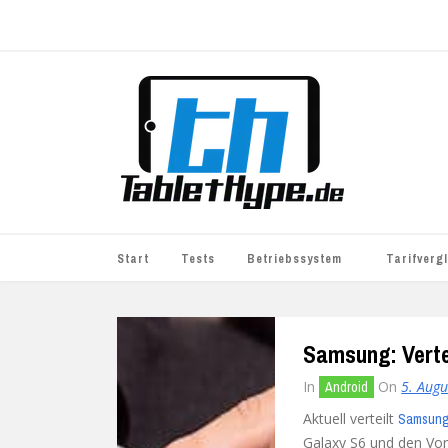
Start
Tests
Betriebssystem
Tarifverg
iOS
simyo
Samsung: Verte
Android
BASE
In
On
5. Aug
Android
Windows
WhatsApp S
Aktuell verteilt
Samsun
BlackBerry
o2
Galaxy S6 und den Vorv