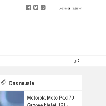
Log in
or
Register
moo
H
Das neuste
E
Motorola Moto Pad 70
Groove bietet JBL-