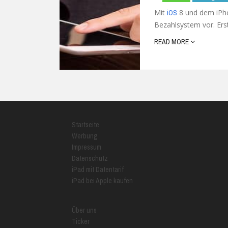
Mit
8 und dem iPho
iOS
Bezahlsystem vor. Ers
READ MORE
Startseite
Werbung
Impressum
Datenschutz
iPad mit Datentarif
iPad bei Apple kaufen
Über uns
Ticker