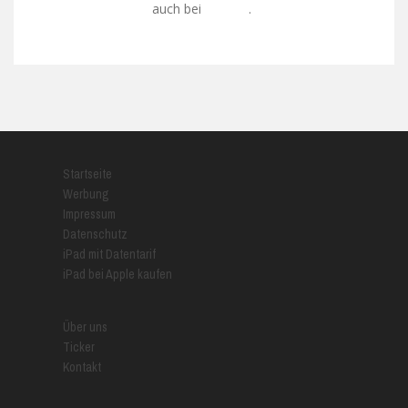
auch bei
.
Google+
Startseite
Werbung
Impressum
Datenschutz
iPad mit Datentarif
iPad bei Apple kaufen
Über uns
Ticker
Kontakt