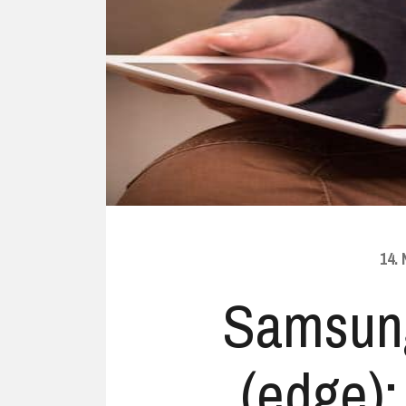
Ubuntu
Flatrate-Date
Chrome OS
Mobilfunk-Ta
Firefox OS
Mobilfunk-Ve
Tizen
Flatrate-Prep
14.
Samsun
(edge):