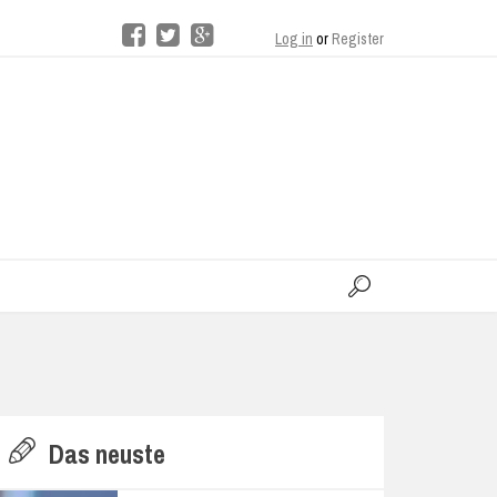
Log in
or
Register
moo
H
Das neuste
E