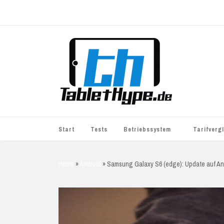
Start
Tests
Betriebssystem
Tarifverg
iOS
simyo
Home
»
Android
»
Samsung Galaxy S6 (edge): Update auf And
Android
BASE
Windows
WhatsApp S
BlackBerry
o2