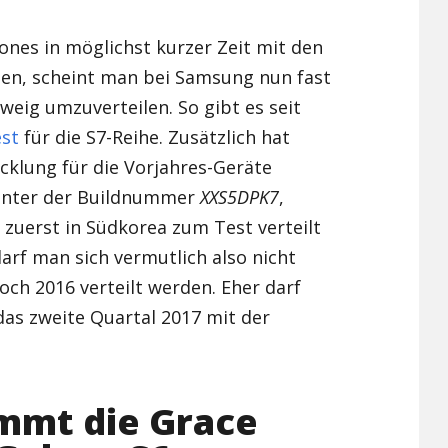
Xiaomi Redmi Note 2
nes in möglichst kurzer Zeit mit den
en, scheint man bei Samsung nun fast
Xiaomi Redmi Note 3 Pr
weig umzuverteilen. So gibt es seit
Xiaomi Redmi Note 4
est
für die S7-Reihe. Zusätzlich hat
cklung für die Vorjahres-Geräte
 unter der Buildnummer
XXS5DPK7
,
zuerst in Südkorea zum Test verteilt
arf man sich vermutlich also nicht
ch 2016 verteilt werden. Eher darf
das zweite Quartal 2017 mit der
mmt die Grace