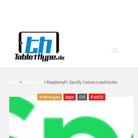
moo
Home
»
Anleitungen
»
RaspberryPi: Spotify Connect nachrüsten
Anleitungen
Apps
iOS
iPadOS