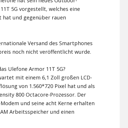
Ulefone hat sein neues Outdoor-
1T 5G vorgestellt, welches eine
Xiaomi Redmi Note 2
t hat und gegenüber rauen
Xiaomi Redmi Note 3 Pr
Xiaomi Redmi Note 4
nternationale Versand des Smartphones
reis noch nicht veröffentlicht wurde.
das Ulefone Armor 11T 5G?
artet mit einem 6,1 Zoll großen LCD-
flösung von 1.560*720 Pixel hat und als
ensity 800 Octacore-Prozessor. Der
G-Modem und seine acht Kerne erhalten
AM Arbeitsspeicher und einen