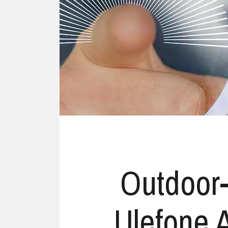
Ubuntu
Flatrate-Date
Chrome OS
Mobilfunk-Ta
Firefox OS
Mobilfunk-Ve
Tizen
Flatrate-Prep
Outdoor
Ulefone 