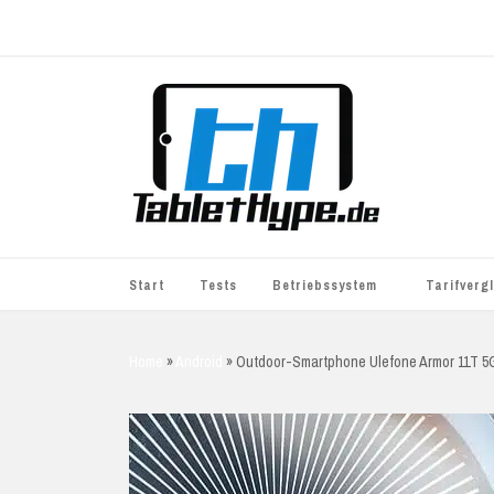
Start
Tests
Betriebssystem
Tarifverg
iOS
simyo
Home
»
Android
»
Outdoor-Smartphone Ulefone Armor 11T 5
Android
BASE
Windows
WhatsApp S
BlackBerry
o2