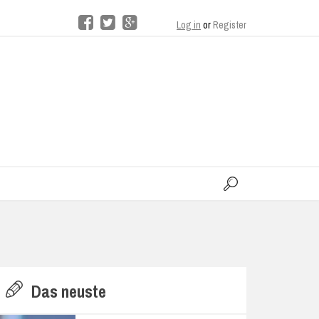
Log in
or
Register
moo
H
Das neuste
E