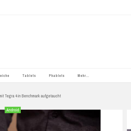
leiche
Tablets
Phablets
Mehr…
Apple
Smartphone-Tarife
ASUS
iPad
Heiße Deals
ASUS ZenFone 2
mit Tegra 4 in Benchmark aufgetaucht
Chuwi
Datentarife
Smartphone-Tarife
Blackview
iPad (3. Generation)
Chuwi HiBook Pro
Anleitungen
ASUS ZenFone Max
Blackview BV5000
Android
IM
Colorfly
Einsteigertarife
Datentarife
Bluboo
iPad (4. Generation)
Hi8
G808
Apps
Blackview BV6000
Bluboo Picasso
Cube
Smartphonetarife
Cubot
iPad 2
Hi8 Pro
Cube i7 Book
Deals
Bluboo X9
Cubot Note S