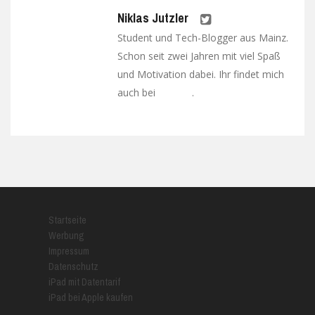
Niklas Jutzler
Student und Tech-Blogger aus Mainz.
Schon seit zwei Jahren mit viel Spaß
und Motivation dabei. Ihr findet mich
auch bei
.
Google+
Startseite
Werbung
Impressum
Datenschutz
iPad mit Datentarif
iPad bei Apple kaufen