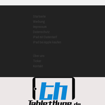
Startseite
Werbung
Impressum
Datenschutz
iPad mit Datentarif
iPad bei Apple kaufen
Über uns
Ticker
Kontakt