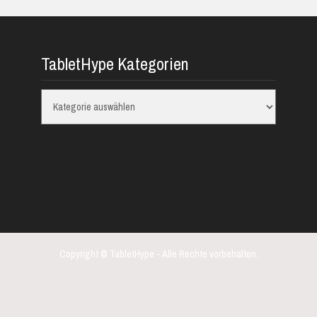
TabletHype Kategorien
TabletHype
Kategorien
Copyright © TabletHype - Alle Rechte vorbehalten.