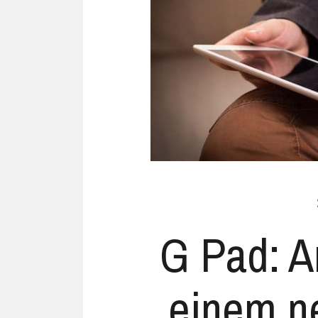
Ubuntu
Flatrate-Date
Chrome OS
Mobilfunk-Ta
Firefox OS
Mobilfunk-Ve
Tizen
Flatrate-Prep
G Pad: A
einem n