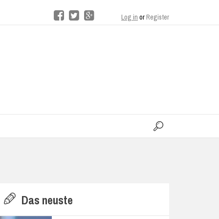
Log in
or
Register
moo
H
Das neuste
E