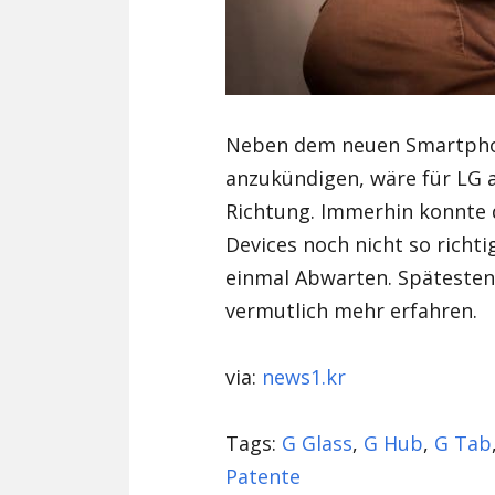
Neben dem neuen Smartphon
anzukündigen, wäre für LG auf
Richtung. Immerhin konnte d
Devices noch nicht so richti
einmal Abwarten. Spätesten 
vermutlich mehr erfahren.
via:
news1.kr
Tags:
G Glass
,
G Hub
,
G Tab
Patente