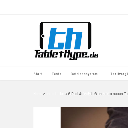
Start
Tests
Betriebssystem
Tarifverg
iOS
simyo
Home
»
unsortiertes
»
G Pad: Arbeitet LG an einem neuen Ta
Android
BASE
Windows
WhatsApp S
BlackBerry
o2