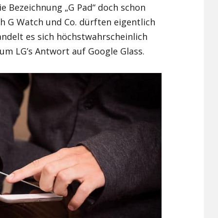
die Bezeichnung „G Pad“ doch schon
Xiaomi Redmi Note 2
h G Watch und Co. dürften eigentlich
andelt es sich höchstwahrscheinlich
Xiaomi Redmi Note 3 Pr
m LG’s Antwort auf Google Glass.
Xiaomi Redmi Note 4