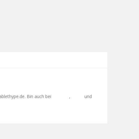
ablethype.de. Bin auch bei
,
und
Facebook
Twitter