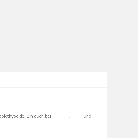
ablethype.de. Bin auch bei
,
und
Facebook
Twitter