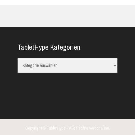
TabletHype Kategorien
TabletHype
Kategorien
Copyright © TabletHype - Alle Rechte vorbehalten.