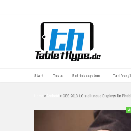
Start
Tests
Betriebssystem
Tarifverg
iOS
simyo
Home
»
Android
»
CES 2013: LG stellt neue Displays für Phab
Android
BASE
A
Windows
WhatsApp S
BlackBerry
o2