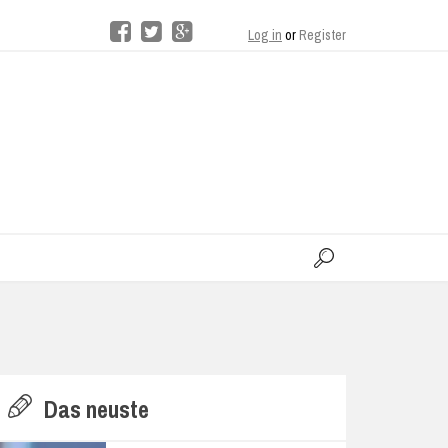
Log in
or
Register
moo
H
Das neuste
E