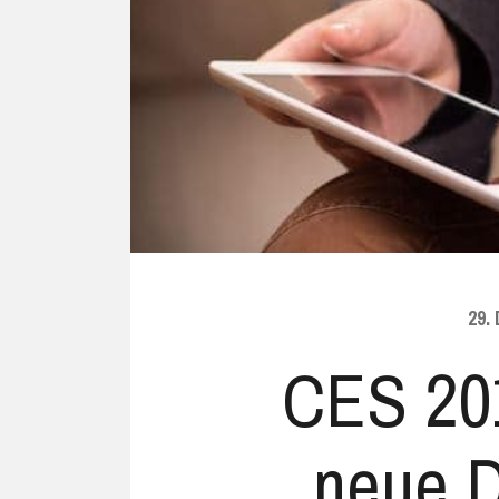
Ubuntu
Flatrate-Date
Chrome OS
Mobilfunk-Ta
Firefox OS
Mobilfunk-Ve
Tizen
Flatrate-Prep
29.
CES 201
neue D