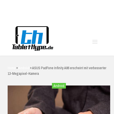
moo
Home
»
Android
»
ASUS PadFone Infinity A86 erscheint mit verbesserter
13-Megapixel-Kamera
Android