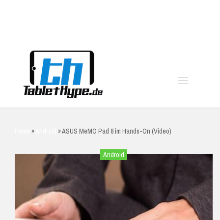
moo
Home
»
Android
»
ASUS MeMO Pad 8 im Hands-On (Video)
Android