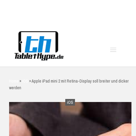
moo
Home
»
iOS
»
Apple iPad mini 2 mit Retina-Display soll breiter und dicker
werden
iOS