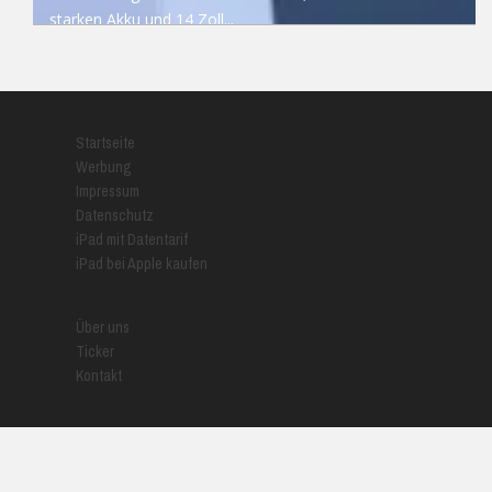
starken Akku und 14 Zoll...
READ MORE
Startseite
Werbung
Impressum
Datenschutz
iPad mit Datentarif
iPad bei Apple kaufen
Über uns
Ticker
Kontakt