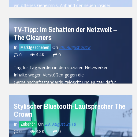
ein offenes Geheimnis. Anhand der neuen Insider-
Preview...
READ MORE
TV-Tipp: Im Schatten der Netzwelt –
The Cleaners
In
On
29. August 2018
Marktgeschehen
0
4.4K
0
Tag für Tag werden in den sozialen Netzwerken
Inhalte wegen Verstößen gegen die
Gemeinschaftsstandards gelöscht und Nutzer dafür
(temporär) gesperrt....
READ MORE
Stylischer Bluetooth-Lautsprecher The
Crown
In
On
29. August 2018
Zubehör
0
4.8K
0