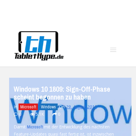
moo
Windows 10 1809: Sign-Off-Phase
scheint begonnen zu haben
In
On
29. August 2018
Microsoft
Windows
0
5.1K
0
Damit
mit der Entwicklung des nächsten
Microsoft
Feature-Updates quasi fast fertig ist, ist inzwischen