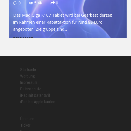
0
5.4K
0
Das Mad Giga K107 Tablet wird bei Gearbest derzeit
im Rahmen einer Rabattaktion für rund 80 Euro
angeboten. Zielgruppe sind...
READ MORE
Startseite
Werbung
Impressum
Datenschutz
iPad mit Datentarif
iPad bei Apple kaufen
Über uns
Ticker