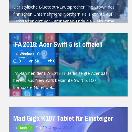
Der stylische Bluetooth-Lautsprecher The Crown des
finnischen Unternehmens Northern Pails konnte auf
Kickstarter kurz vor Kampagnen-Ende die Zielsumme
von 8.550...
READ MORE
IFA 2018: Acer Swift 5 ist offiziell
In
On
29. August 2018
Windows
0
5K
0
Im Rahmen der IFA 2018 in Berlin zeigte Acer das
bereits aus New York bekannte Swift 5. Das
kompakte Notebook...
READ MORE
Mad Giga K107 Tablet für Einsteiger
In
On
29. August 2018
Android