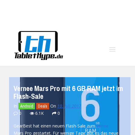
moo
Vernee Mars Pro mit 6 GB RAM jetzt im
Flash-Sale
In
On
10. Juli 2017
Android
Deals
0
6.1K
0
GearBest hat einen neuen Flash-Sale zum
Vernee
Mars Pro gestartet. Für wenige Tage gibt es das neue