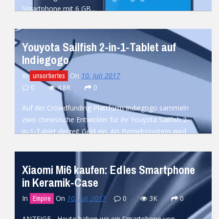
Smartphone mit 6 GB...
READ MORE
Youyota Sailfish 2-in-1-Tablet auf
Indiegogo
In
On
10. Juli 2017
unsortiertes
0
4.8K
0
Auf der Crowdfunding-Plattform Indiegogo sammeln
zwei chinesische Entwickler für ihr Youyota Sailfish 2-
in-1-Tablet derzeit Geld ein. Als Betriebssystem wird
in...
READ MORE
Xiaomi Mi6 kaufen: Edles Smartphone
in Keramik-Case
In
On
10. Juli 2017
0
3K
0
Empire
ANZEIGE - Heute haben wir ein Smartphone von