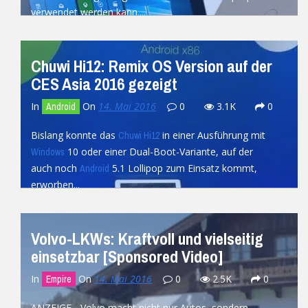
verwendet werden kann....
READ MORE
Chuwi Hi12: Remix OS Version auf der
CES Asia 2016 gezeigt
In
On
14. Mai 2016
0
3.1K
0
Android
Bislang konnte das
in einer Ausführung mit
Chuwi Hi12
10 oder einer Dual-Boot-Variante, auf der
Windows
auch noch
5.1 Lollipop zum Einsatz kommt,
Android
erworben...
READ MORE
Volvo-LKWs: Kraftvoll und vielseitig
einsetzbar [Sponsored Video]
In
On
14. Mai 2016
0
2.5K
0
Empire
ANZEIGE - Volvo macht nicht nur Autos, sondern