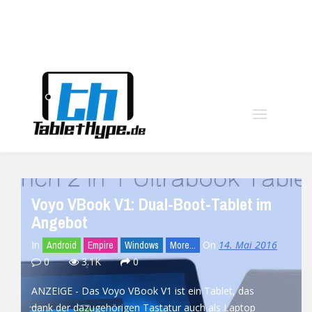
moo
Voyo VBook V1: Dual-Boot-Tablet im
Angebot
In
On
14. Mai 2016
Android
Empire
Windows
More...
0
3.1K
0
ANZEIGE - Das Voyo VBook V1 ist ein Tablet, das
dank der dazugehörigen Tastatur auch als Laptop