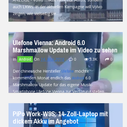
auch LKWs. In der aktuellen Kampagne will Volvo
zeigen, wie vielseitig sie...
READ MORE
Ulefone Vienna: Android 6.0
Marshmallow Update im Video zu sehen
In
On
14. Mai 2016
0
3.3K
0
Android
Der chinesische Hersteller
möchte
Ulefone
kommenden Monat endlich das
6.0
Android
Marshmallow Update für das eigene Musik-
Smartphone Ulefone Vienna zur Verfügung stellen....
READ MORE
PiPo Work-W9S: 14-Zoll-Laptop mit
dickem Akku im Angebot