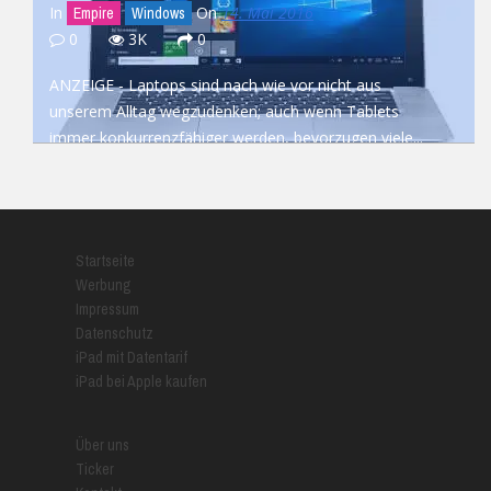
In
On
14. Mai 2016
Empire
Windows
0
3K
0
ANZEIGE - Laptops sind nach wie vor nicht aus
unserem Alltag wegzudenken; auch wenn Tablets
immer konkurrenzfähiger werden, bevorzugen viele...
READ MORE
Startseite
Werbung
Impressum
Datenschutz
iPad mit Datentarif
iPad bei Apple kaufen
Über uns
Ticker