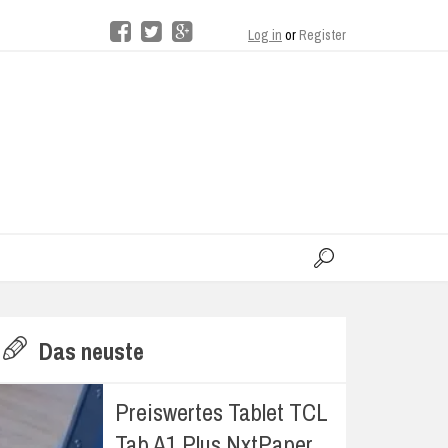
Log in
or
Register
moo
H
Das neuste
E
Preiswertes Tablet TCL
Tab A1 Plus NxtPaper