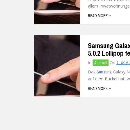
allem Privatwohnungen
Ubuntu
Flatrate-Date
READ MORE
Chrome OS
Mobilfunk-Ta
Firefox OS
Mobilfunk-Ve
Samsung Galaxy
Tizen
Flatrate-Prep
5.0.2 Lollipop f
In
On
1. Mai
Android
Das
Galaxy No
Samsung
auf dem Buckel hat, wir
READ MORE