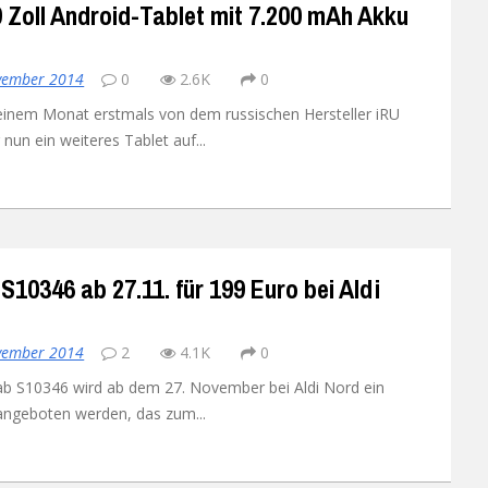
 Zoll Android-Tablet mit 7.200 mAh Akku
Xiaomi Redmi Note 2
vember 2014
0
2.6K
0
Xiaomi Redmi Note 3 Pr
einem Monat erstmals von dem russischen Hersteller iRU
 nun ein weiteres Tablet auf...
Xiaomi Redmi Note 4
S10346 ab 27.11. für 199 Euro bei Aldi
vember 2014
2
4.1K
0
ab S10346 wird ab dem 27. November bei Aldi Nord ein
angeboten werden, das zum...