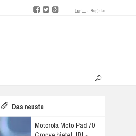
Log in
or
Register
moo
H
Das neuste
E
Motorola Moto Pad 70
Groove bietet JBL-