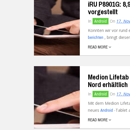
iRU P8901G: 8,9
vorgestellt
In
On
17. No
Android
Konnten wir vor rund 
, bringt dieser
berichten
READ MORE
Medion Lifetab 
Nord erhältlich
In
On
17. No
Android
Mit dem Medion Lifet
neues
-Tablet 
Android
READ MORE