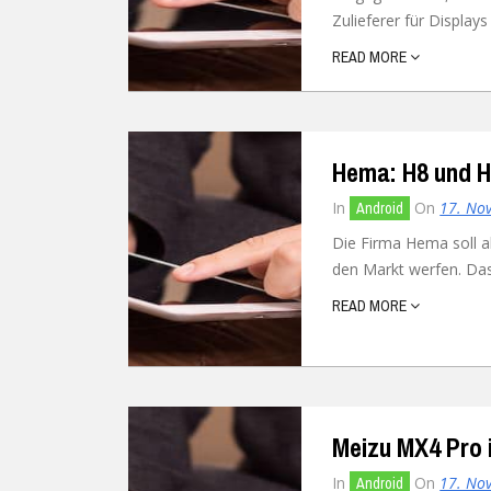
Zulieferer für Displays 
Ubuntu
Flatrate-Date
READ MORE
Chrome OS
Mobilfunk-Ta
Firefox OS
Mobilfunk-Ve
Hema: H8 und 
Tizen
Flatrate-Prep
In
On
17. No
Android
Die Firma Hema soll 
den Markt werfen. Das
READ MORE
Meizu MX4 Pro
In
On
17. No
Android