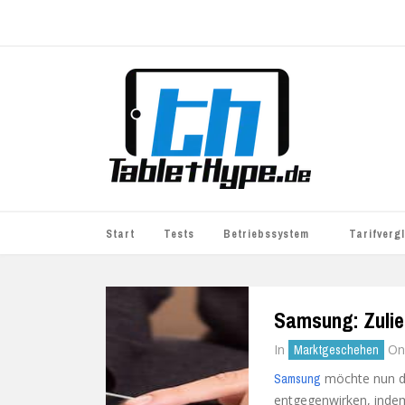
Start
Tests
Betriebssystem
Tarifverg
iOS
simyo
Samsung: Zulie
Android
BASE
In
O
Marktgeschehen
Windows
WhatsApp S
möchte nun d
Samsung
BlackBerry
o2
entgegenwirken, inde