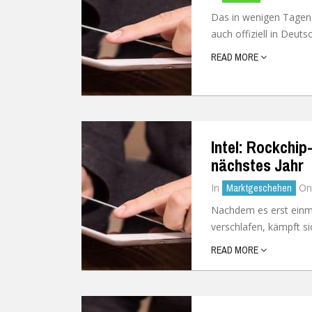
Das in wenigen Tagen
auch offiziell in Deuts
READ MORE
Intel: Rockchi
nächstes Jahr
In
O
Marktgeschehen
Nachdem es erst einma
verschlafen, kämpft si
READ MORE