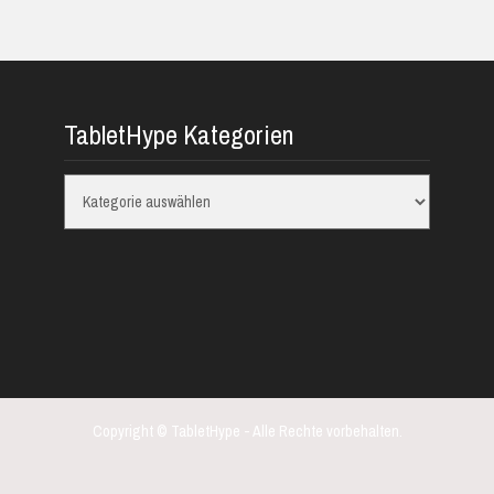
TabletHype Kategorien
TabletHype
Kategorien
Copyright © TabletHype - Alle Rechte vorbehalten.