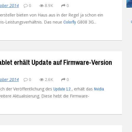
tober 2014
0
8.9K
0
UMI
X98 Air III
Ulefone Future
Umi Rome X
ersteller bieten von Haus aus in der Regel ja schon ein
eis-Leistungsverhältnis. Das neue
G808 3G...
Colorfly
Vernee
Ulefone Metal
UMI Super
Vernee Apollo Lite
Xiaomi
Ulefone Paris
UMI Touch
Vernee Thor 4G
Xiaomi Mi 4
Yota
Ulefone Power 4G
Umi Touch X
Xiaomi Mi4C
Yota YotaPhone 2
ablet erhält Update auf Firmware-Version
Zopo
Ulefone U007
Xiaomi Mi5
ZOPO Hero 1
Ulefone Vienna
Xiaomi Mi5s
ZOPO Hero 2
tober 2014
0
2.6K
0
ch der Veröffentlichung des
, erhält das
Update 1.2
Nvidia
Xiaomi Mi Mix
eitere Aktualisierung. Diese hebt die Firmware-
Xiaomi Redmi 3
Xiaomi Redmi 3 Pro
Xiaomi Redmi 3S