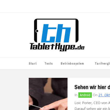
Start
Tests
Betriebssystem
Tarifverg
iOS
simyo
Sehen wir hier
Android
BASE
In
On
21. Ok
Android
Windows
WhatsApp S
Loic Porier, CEO von A
BlackBerry
o2
Darauf sehen wir ein 