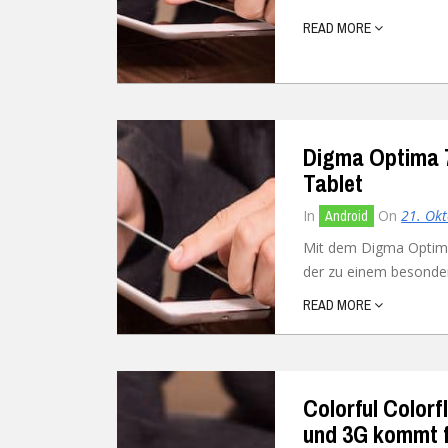
READ MORE
Ubuntu
Flatrate-Date
Chrome OS
Mobilfunk-Ta
Firefox OS
Mobilfunk-Ve
Digma Optima 7
Tizen
Flatrate-Prep
Tablet
In
On
21. Ok
Android
Mit dem Digma Optima 
der zu einem besonders
READ MORE
Colorful Color
und 3G kommt f