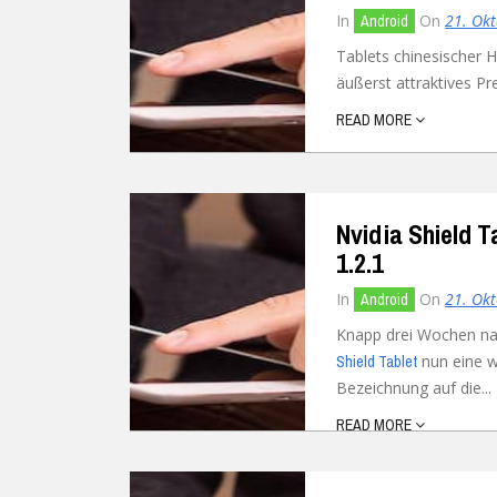
In
On
21. Ok
Android
Tablets chinesischer H
äußerst attraktives Pr
READ MORE
Nvidia Shield T
1.2.1
In
On
21. Ok
Android
Knapp drei Wochen na
nun eine w
Shield Tablet
Bezeichnung auf die...
READ MORE