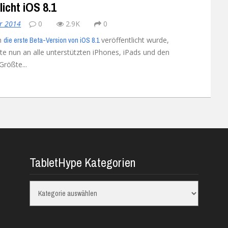
licht iOS 8.1
Xiaomi Redmi Note 2
r 2014
0
2.9K
0
m
veröffentlicht wurde,
die erste Beta-Version von iOS 8.1
Xiaomi Redmi Note 3 Pr
e nun an alle unterstützten iPhones, iPads und den
Größte...
Xiaomi Redmi Note 4
TabletHype Kategorien
TabletHype
Kategorien