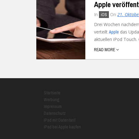
Apple veröffent
In
On
21. Oktobe
iOS
Drei Wochen nachde
verteilt
das Updat
Apple
aktuellen iPod Touch. 
READ MORE
Startseite
Werbung
Impressum
Datenschutz
iPad mit Datentarif
iPad bei Apple kaufen