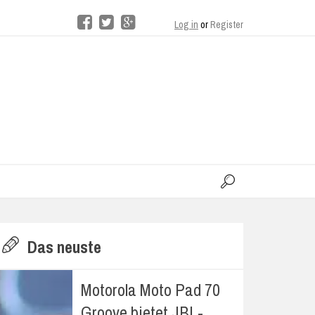
Log in
or
Register
moo
H
Das neuste
E
Motorola Moto Pad 70
Groove bietet JBL-