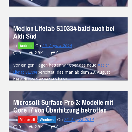
READ MORE
Medion Lifetab S10334 bald auch bei
Aldi Süd
In
On
26. August 2014
Android
0
2.9K
0
Vor einigen Tagen hatten wir über das neue
Medion
berichtet, das man ab dem 28. August
Lifetab S10334
bei Aldi Nord erwerben kann....
READ MORE
Microsoft Surface Pro 3: Modelle mit
Core i7 von Überhitzung betroffen
In
On
26. August 2014
Microsoft
Windows
0
2.9K
0