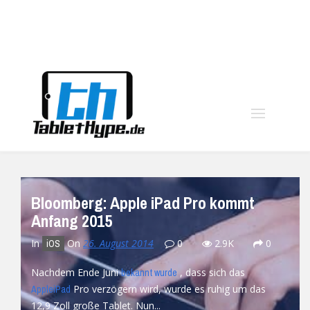
moo
Bloomberg: Apple iPad Pro kommt
Anfang 2015
In
On
26. August 2014
0
2.9K
0
iOS
Nachdem Ende Juni
, dass sich das
bekannt wurde
Pro verzögern wird, wurde es ruhig um das
Apple
iPad
12,9 Zoll große Tablet. Nun...