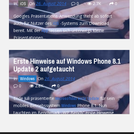
In
On
26. August 2014
0
2.7K
0
iOS
Googles Präsentations-Anwendung steht ab sofort
auch für Nutzer des
-Systems zum Download
iOS
bereit. Mit der
lassen sich unterwegs kleine
App
Präsentationen...
READ MORE
Erste Hinweise auf Windows Phone 8.1
Update 2 aufgetaucht
In
On
26. August 2014
Windows
0
2.8K
0
Ende Juli präsentierte
für sein
Microsoft
das erste Update
mobiles Betriebssystem
Phone 8.1. Nun
Windows
tauchten im Benchmark „WP Bench“ erste Hinweise
auf ein GDR...
READ MORE