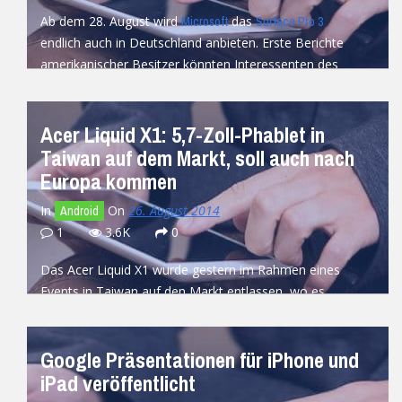
Ab dem 28. August wird
das
Microsoft
Surface Pro 3
endlich auch in Deutschland anbieten. Erste Berichte
amerikanischer Besitzer könnten Interessenten des
Tablets nun...
READ MORE
Acer Liquid X1: 5,7-Zoll-Phablet in
Taiwan auf dem Markt, soll auch nach
Europa kommen
In
On
26. August 2014
Android
1
3.6K
0
Das Acer Liquid X1 wurde gestern im Rahmen eines
Events in Taiwan auf den Markt entlassen, wo es
vorerst auch...
READ MORE
Google Präsentationen für iPhone und
iPad veröffentlicht