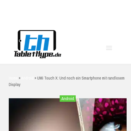
moo
Home
»
Android
»
UMi Touch X: Und noch ein Smartphone mit randlosem
Display
Android