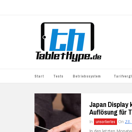
Start
Tests
Betriebssystem
Tarifverg
iOS
simyo
Japan Display k
Android
BASE
Auflösung für T
Windows
WhatsApp S
In
On
23.
unsortiertes
BlackBerry
o2
In den letzten Monate