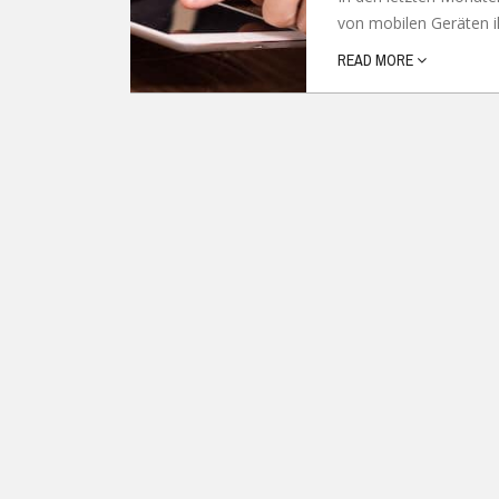
von mobilen Geräten i
Ubuntu
Flatrate-Date
READ MORE
Chrome OS
Mobilfunk-Ta
Firefox OS
Mobilfunk-Ve
Tizen
Flatrate-Prep