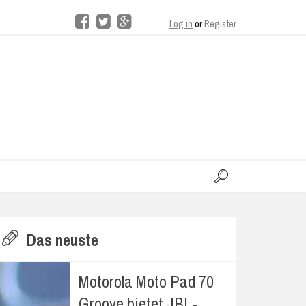
Log in
or
Register
moo
H
Das neuste
E
Motorola Moto Pad 70
Groove bietet JBL-