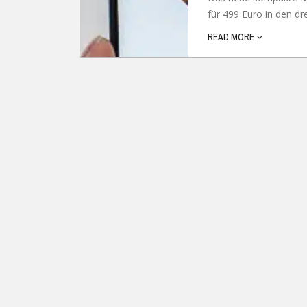
für 499 Euro in den dr
Ubuntu
Flatrate-Date
READ MORE
Chrome OS
Mobilfunk-Ta
Firefox OS
Mobilfunk-Ve
Tizen
Flatrate-Prep