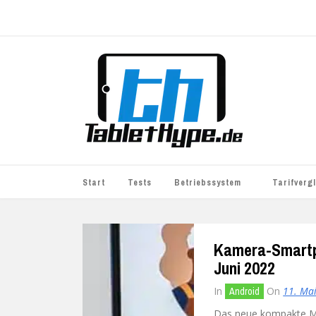
Start
Tests
Betriebssystem
Tarifverg
iOS
simyo
Kamera-Smartph
Android
BASE
Juni 2022
Windows
WhatsApp S
In
On
11. Ma
Android
BlackBerry
o2
Das neue kompakte Mit