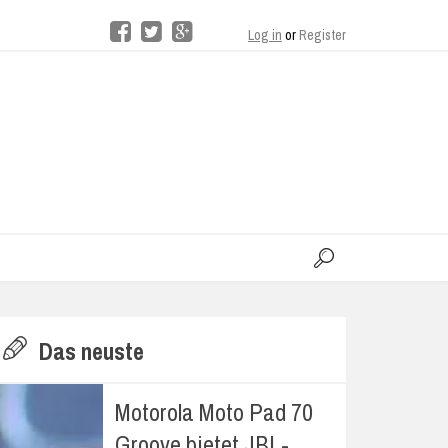
Log in
or
Register
moo
H
Das neuste
E
Motorola Moto Pad 70
Groove bietet JBL-