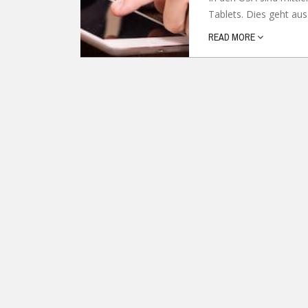
Tablets. Dies geht aus 
Ubuntu
Flatrate-Date
READ MORE
Chrome OS
Mobilfunk-Ta
Firefox OS
Mobilfunk-Ve
Tizen
Flatrate-Prep