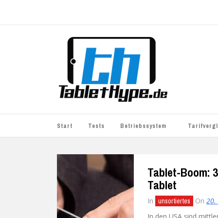
Start
Tests
Betriebssystem
Tarifverg
iOS
simyo
Tablet-Boom: 3
Android
BASE
Tablet
Windows
WhatsApp S
In
On
20.
unsortiertes
BlackBerry
o2
In den USA sind mittle