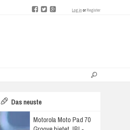
Log in
or
Register
moo
H
Das neuste
E
Motorola Moto Pad 70
Groove bietet JBL-