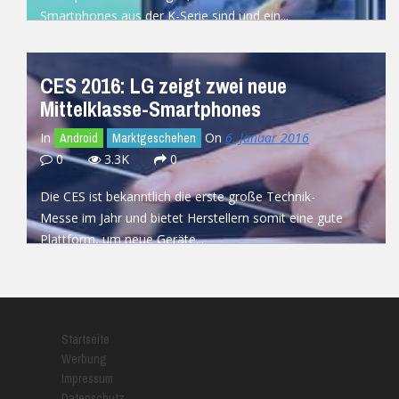
Smartphones aus der K-Serie sind und ein...
READ MORE
CES 2016: LG zeigt zwei neue
Mittelklasse-Smartphones
In
On
6. Januar 2016
Android
Marktgeschehen
0
3.3K
0
Die CES ist bekanntlich die erste große Technik-
Messe im Jahr und bietet Herstellern somit eine gute
Plattform, um neue Geräte...
READ MORE
Startseite
Werbung
Impressum
Datenschutz