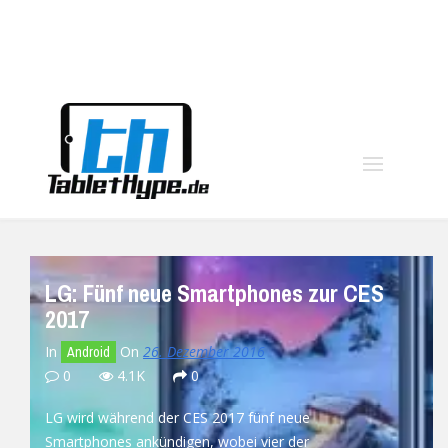
moo
LG: Fünf neue Smartphones zur CES
2017
In
On
26. Dezember 2016
Android
0
4.1K
0
LG wird während der CES 2017 fünf neue
Smartphones ankündigen, wobei vier der