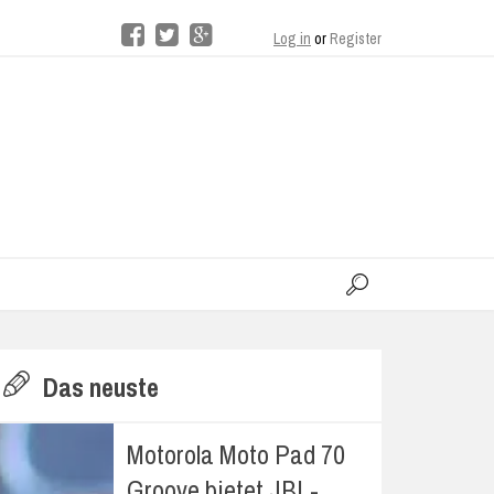
Log in
or
Register
moo
H
Das neuste
E
Motorola Moto Pad 70
Groove bietet JBL-