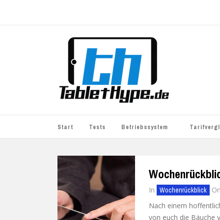
Start
Tests
Betriebssystem
Tarifverg
iOS
simyo
Wochenrückblic
Android
BASE
In
O
Wochenrückblick
Windows
WhatsApp S
Nach einem hoffentlic
BlackBerry
o2
von euch die Bäuche v