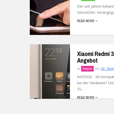
Der seit Jahren beka
Geschichte. Vorangega
READ MORE
Xiaomi Redmi 3
Angebot
In
On
26. Dez
Empire
ANZEIGE - Ein kompa
bei der Hardware? Di
3S...
READ MORE