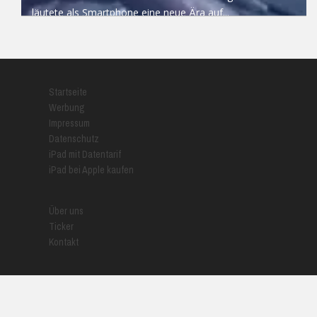
läutete als Smartphone eine neue Ära auf...
READ MORE
Startseite
Werbung
Impressum
Datenschutz
iPad mit Datentarif
iPad bei Apple kaufen
Über uns
Ticker
Kontakt