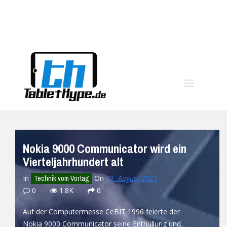
moo
Nokia 9000 Communicator wird ein
Vierteljahrhundert alt
In
On
11. August 2021
Technik vom Vortag
0
1.8K
0
Auf der Computermesse CeBIT 1996 feierte der
Nokia 9000 Communicator seine Enthüllung und