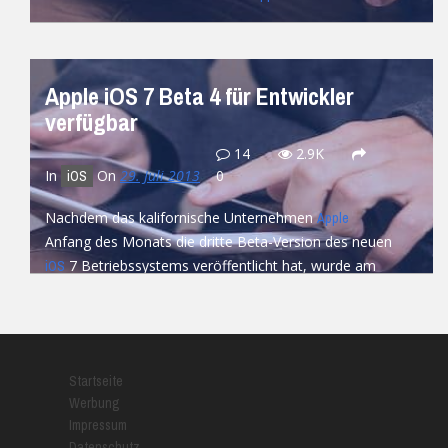
READ MORE
Apple iOS 7 Beta 4 für Entwickler
verfügbar
14
2.9K
In
On
29. Juli 2013
0
iOS
Nachdem das kalifornische Unternehmen
Apple
Anfang des Monats die dritte Beta-Version des neuen
7 Betriebssystems veröffentlicht hat, wurde am
iOS
heutigen Tag...
READ MORE
Startseite
Werbung
Impressum
Datenschutz