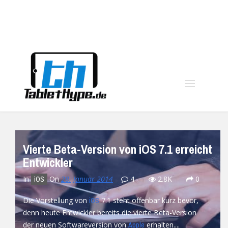
moo
Vierte Beta-Version von iOS 7.1 erreicht
Entwickler
In
On
28. Januar 2014
4
2.8K
0
iOS
Die Vorstellung von
7.1 steht offenbar kurz bevor,
iOS
denn heute Entwickler bereits die vierte Beta-Version
der neuen Softwareversion von
erhalten....
Apple