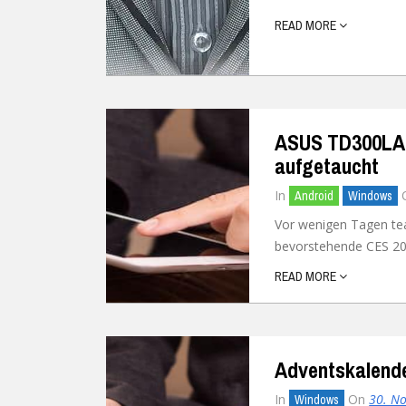
READ MORE
Ubuntu
Flatrate-Date
Chrome OS
Mobilfunk-Ta
Firefox OS
Mobilfunk-Ve
ASUS TD300LA: 
Tizen
Flatrate-Prep
aufgetaucht
In
Android
Windows
Vor wenigen Tagen te
bevorstehende CES 201
READ MORE
Adventskalender
In
On
30. N
Windows