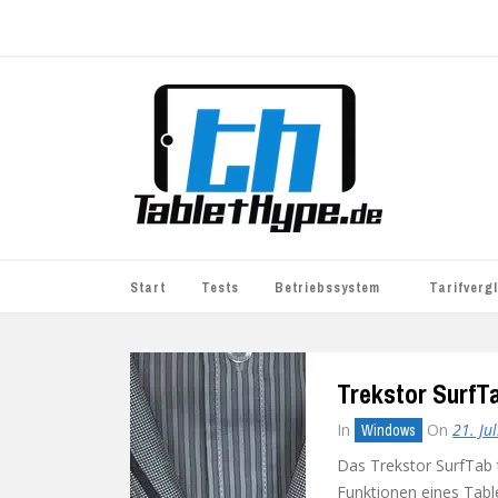
Start
Tests
Betriebssystem
Tarifverg
iOS
simyo
Trekstor SurfTa
Android
BASE
In
On
21. Ju
Windows
Windows
WhatsApp S
Das Trekstor SurfTab t
BlackBerry
o2
Funktionen eines Tabl