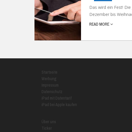
Das wird ein Fest! Die
Dezember bis Weihnach
READ MORE
Startseite
Werbung
Impressum
Datenschutz
iPad mit Datentarif
iPad bei Apple kaufen
Über uns
Ticker