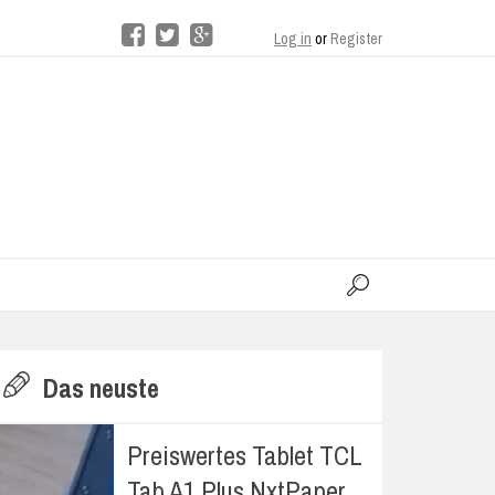
Log in
or
Register
moo
H
Das neuste
E
Preiswertes Tablet TCL
Tab A1 Plus NxtPaper