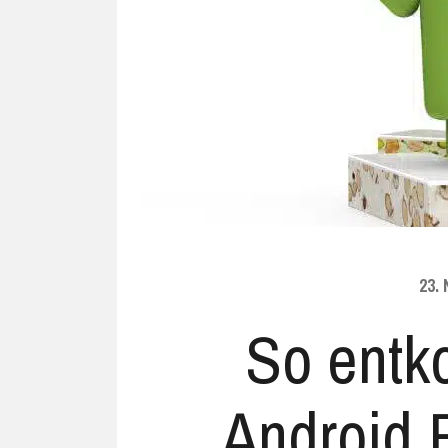
Ubuntu
Flatrate-Date
Chrome OS
Mobilfunk-Ta
Firefox OS
Mobilfunk-Ve
Tizen
Flatrate-Prep
23.
So entk
Android 