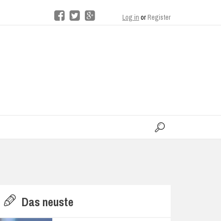
Log in
or
Register
moo
H
Das neuste
E