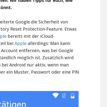
n. Wir haben Tipps für euch, wie
könnt.
Xiaomi Redmi Note 2
Xiaomi Redmi Note 3 Pr
eiterte Google die Sicherheit von
tory Reset Protection-Feature. Etwas
Xiaomi Redmi Note 4
ple
bereits mit der iCloud-
eil bei
Apple
allerdings: Man kann
Account entfernen, was bei Google
tändlich möglich ist. Zusätzlich wird
n bei Android nur aktiv, wenn man
er ein Muster, Passwort oder eine PIN