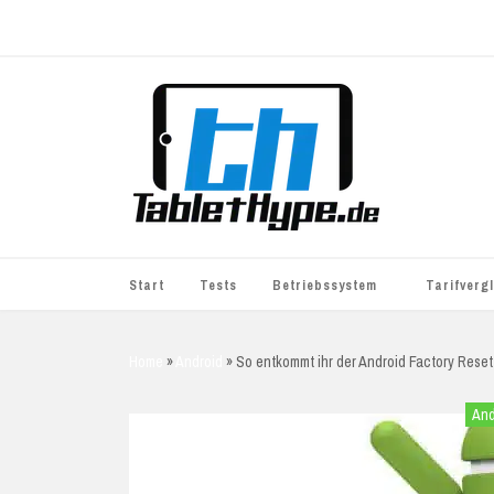
Start
Tests
Betriebssystem
Tarifverg
iOS
simyo
Home
»
Android
»
So entkommt ihr der Android Factory Reset
Android
BASE
And
Windows
WhatsApp S
BlackBerry
o2