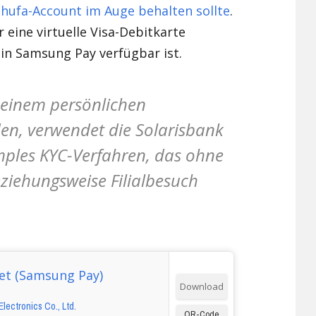
chufa-Account im Auge behalten sollte
.
Xiaomi Redmi Note 2
 eine virtuelle Visa-Debitkarte
h in Samsung Pay verfügbar ist.
Xiaomi Redmi Note 3 Pr
Xiaomi Redmi Note 4
inem persönlichen
en, verwendet die Solarisbank
mples KYC-Verfahren, das ohne
eziehungsweise Filialbesuch
et (Samsung Pay)
Download
ectronics Co., Ltd.
QR-Code