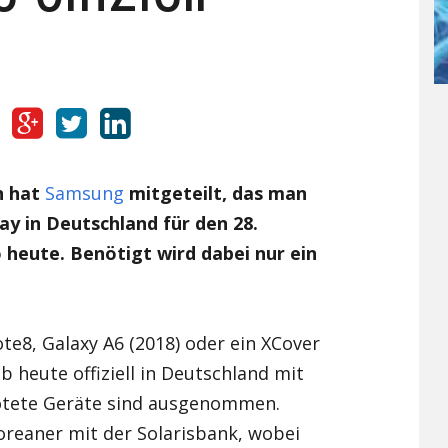
UMI
X98 Air III
Ulefone Future
Umi Rome X
Vernee
Ulefone Metal
UMI Super
Vernee Apollo Lite
Xiaomi
Ulefone Paris
UMI Touch
Vernee Thor 4G
Xiaomi Mi 4
Yota
Ulefone Power 4G
Umi Touch X
Xiaomi Mi4C
Yota YotaPhone 2
n hat
Samsung
mitgeteilt, das man
Zopo
Ulefone U007
Xiaomi Mi5
ZOPO Hero 1
y in Deutschland für den 28.
o heute. Benötigt wird dabei nur ein
Ulefone Vienna
Xiaomi Mi5s
ZOPO Hero 2
Xiaomi Mi Mix
te8, Galaxy A6 (2018) oder ein XCover
Xiaomi Redmi 3
b heute offiziell in Deutschland mit
Xiaomi Redmi 3 Pro
otete Geräte sind ausgenommen.
oreaner mit der Solarisbank, wobei
Xiaomi Redmi 3S