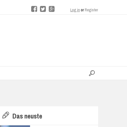
Log in
or
Register
moo
H
Das neuste
E