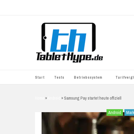
Start
Tests
Betriebssystem
Tarifverg
iOS
simyo
Home
»
Android
»
Samsung Pay startet heute offiziell
Android
BASE
Android
Mar
Windows
WhatsApp S
BlackBerry
o2