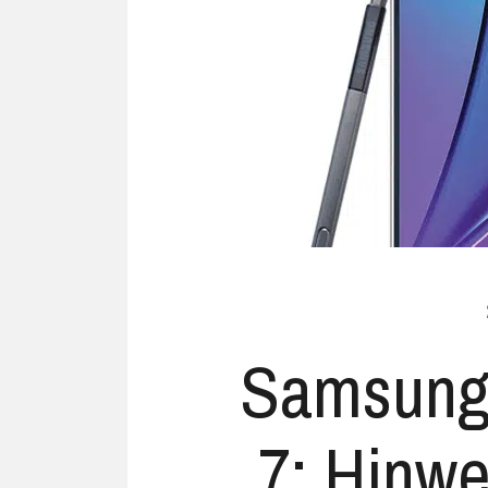
Ubuntu
Flatrate-Date
Chrome OS
Mobilfunk-Ta
Firefox OS
Mobilfunk-Ve
Tizen
Flatrate-Prep
Samsung
7: Hinwe