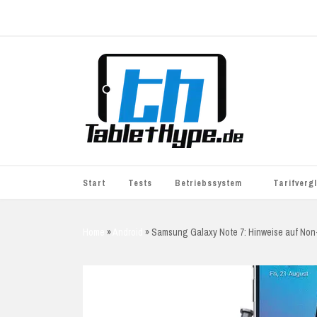
Start
Tests
Betriebssystem
Tarifverg
iOS
simyo
Home
»
Android
»
Samsung Galaxy Note 7: Hinweise auf No
Android
BASE
Windows
WhatsApp S
BlackBerry
o2