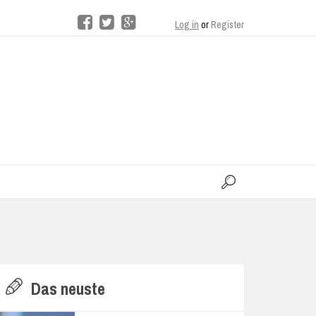
Log in
or
Register
moo
H
Das neuste
E