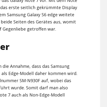
 – das Galaxy Note 7 vor. Mit dem Note
 das erste seitlich gekrümmte Display
Xiaomi Redmi Note 2
dem Samsung Galaxy S6 edge weitete
Xiaomi Redmi Note 3 Pr
 beide Seiten des Gerätes aus, womit
f Gegenliebe getroffen war.
Xiaomi Redmi Note 4
er
ch die Annahme, dass das Samsung
h als Edge-Modell daher kommen wird.
llnummer SM-N930F auf, wobei das
führt wurde. Somit darf man also
ote 7 auch als Non-Edge-Modell