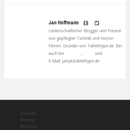
Jan Hoffmann
Leidenschaftlicher Blogger und Freund
von gepflegter Technik und Horror-
Filmen. Gründer von Tablethype.de. Bin
auch bei
,
und
.
Facebook
Twitter
Google+
E-Mail: jan(at)tablethype.de
Startseite
Werbung
Impressum