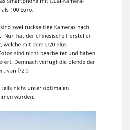
 das Smartphone mit Dual-Kamera-
als 100 Euro.
Xiaomi Redmi Note 2
Xiaomi Redmi Note 3 Pr
 sind zwei rückseitige Kameras nach
t. Nun hat der chinesische Hersteller
Xiaomi Redmi Note 4
ht, welche mit dem U20 Plus
tos sind nicht bearbeitet und haben
liefert. Demnach verfügt die blende der
t von f/2.0.
 teils nicht unter optimalen
mmen wurden: