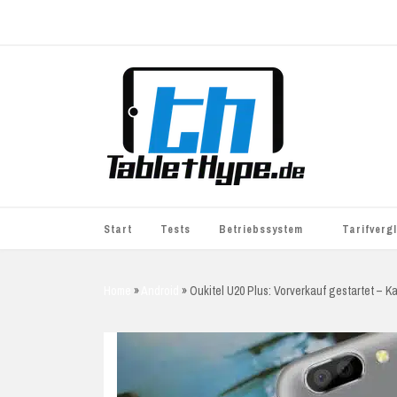
Start
Tests
Betriebssystem
Tarifverg
iOS
simyo
Home
»
Android
»
Oukitel U20 Plus: Vorverkauf gestartet – 
Android
BASE
Windows
WhatsApp S
BlackBerry
o2