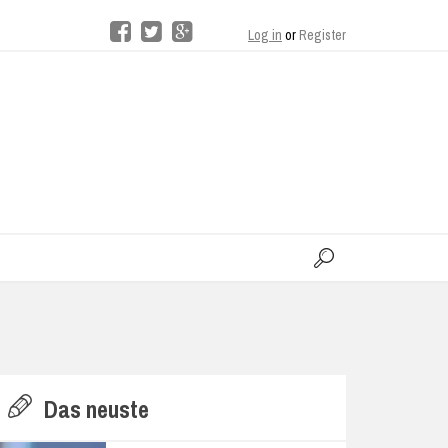
Log in
or
Register
moo
H
Das neuste
E