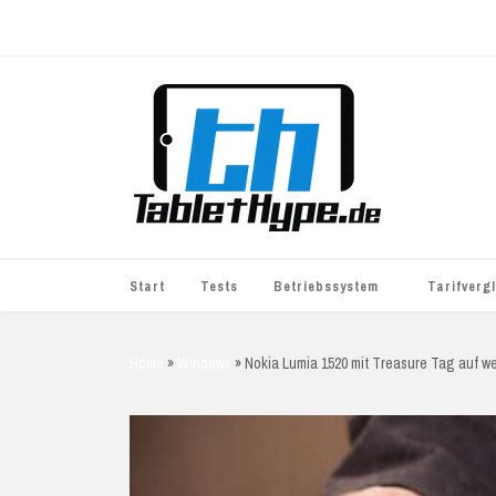
Start
Tests
Betriebssystem
Tarifverg
iOS
simyo
Home
»
Windows
»
Nokia Lumia 1520 mit Treasure Tag auf w
Android
BASE
Windows
WhatsApp S
BlackBerry
o2