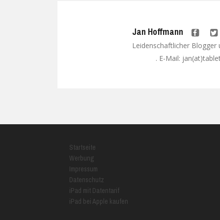
Jan Hoffmann
Leidenschaftlicher Blogger
. E-Mail: jan(at)tabl
Google+
Startseite
Werbung
Impressum
Datenschutz
iPad mit Datentarif
iPad bei Apple kaufen