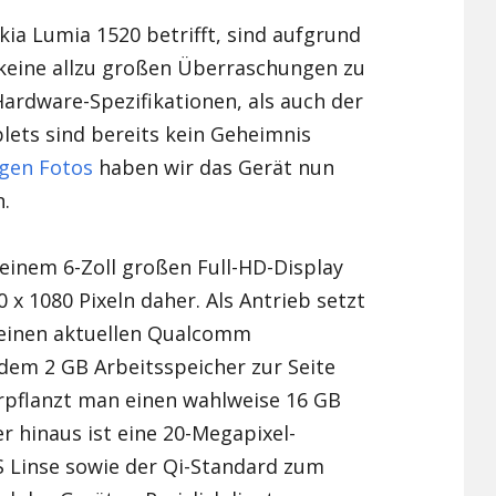
ia Lumia 1520 betrifft, sind aufgrund
Xiaomi Redmi Note 2
 keine allzu großen Überraschungen zu
Xiaomi Redmi Note 3 Pr
ardware-Spezifikationen, als auch der
lets sind bereits kein Geheimnis
Xiaomi Redmi Note 4
igen Fotos
haben wir das Gerät nun
.
inem 6-Zoll großen Full-HD-Display
 x 1080 Pixeln daher. Als Antrieb setzt
f einen aktuellen Qualcomm
dem 2 GB Arbeitsspeicher zur Seite
erpflanzt man einen wahlweise 16 GB
r hinaus ist eine 20-Megapixel-
S Linse sowie der Qi-Standard zum