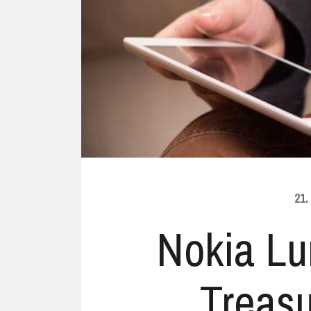
Ubuntu
Flatrate-Date
Chrome OS
Mobilfunk-Ta
Firefox OS
Mobilfunk-Ve
Tizen
Flatrate-Prep
21
Nokia Lu
Treasu