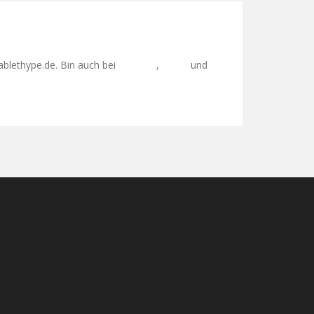
ablethype.de. Bin auch bei
,
und
Facebook
Twitter