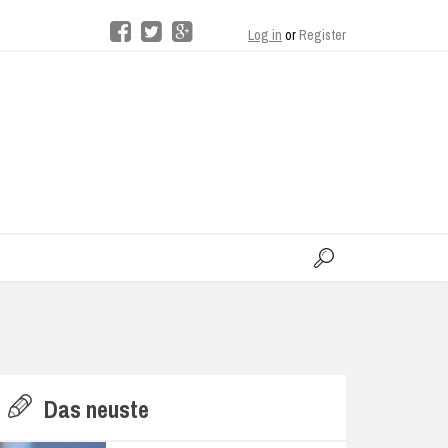
Log in
or
Register
moo
H
Das neuste
E