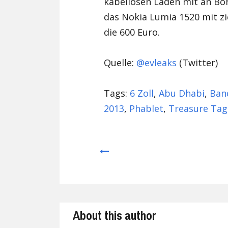
kabellosen Laden mit an Bord
das Nokia Lumia 1520 mit zi
die 600 Euro.
Quelle:
@evleaks
(Twitter)
Tags:
6 Zoll
,
Abu Dhabi
,
Ban
2013
,
Phablet
,
Treasure Tag
Prev
About this author