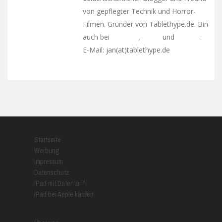
von gepflegter Technik und Horror-
Filmen. Gründer von Tablethype.de. Bin
auch bei
,
und
.
Facebook
Twitter
Google+
E-Mail: jan(at)tablethype.de
Startseite
Werbung
Impressum
Datenschutz
iPad mit Datentarif
iPad bei Apple kaufen