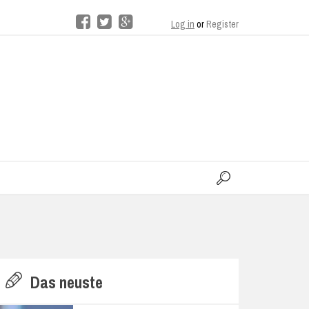
Log in
or
Register
moo
H
Das neuste
E