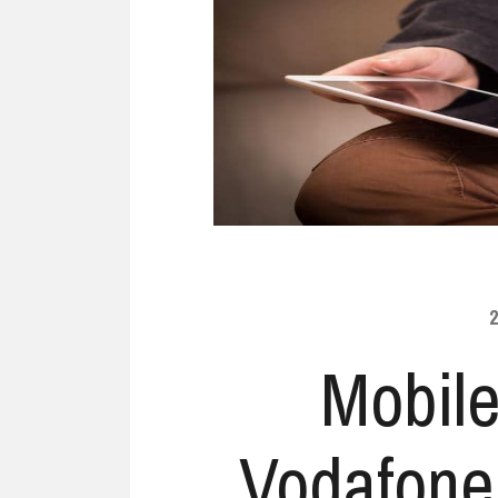
Ubuntu
Flatrate-Date
Chrome OS
Mobilfunk-Ta
Firefox OS
Mobilfunk-Ve
Tizen
Flatrate-Prep
2
Mobil
Vodafone