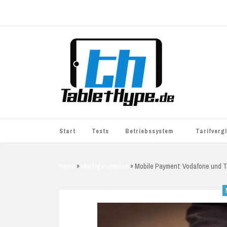
Start
Tests
Betriebssystem
Tarifverg
iOS
simyo
Home
»
Marktgeschehen
»
Mobile Payment: Vodafone und T
Android
BASE
Windows
WhatsApp S
BlackBerry
o2