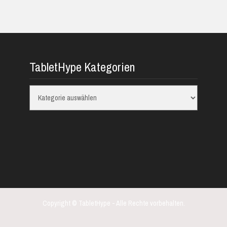
TabletHype Kategorien
TabletHype
Kategorien
Copyright © TabletHype - Alle Rechte vorbehalten.