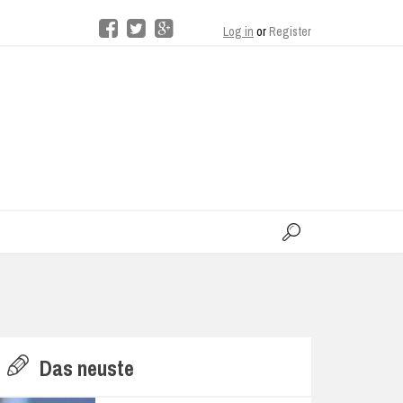
Log in
or
Register
moo
H
Das neuste
E