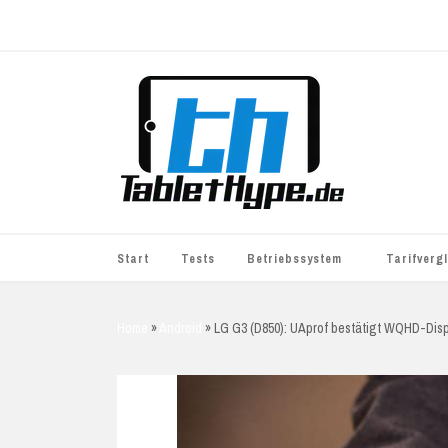
Start
Tests
Betriebssystem
Tarifverg
iOS
simyo
Home
»
Android
»
LG G3 (D850): UAprof bestätigt WQHD-Dis
Android
BASE
Windows
WhatsApp S
BlackBerry
o2