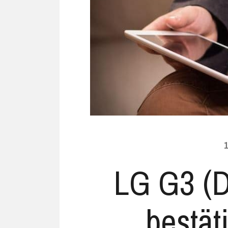
Ubuntu
Flatrate-Date
Chrome OS
Mobilfunk-Ta
Firefox OS
Mobilfunk-Ve
Tizen
Flatrate-Prep
1
LG G3 (D
bestä