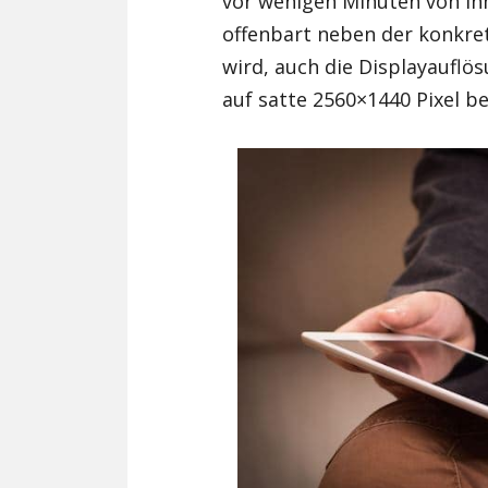
vor wenigen Minuten von ih
offenbart neben der konkre
wird, auch die Displayauflö
auf satte 2560×1440 Pixel be