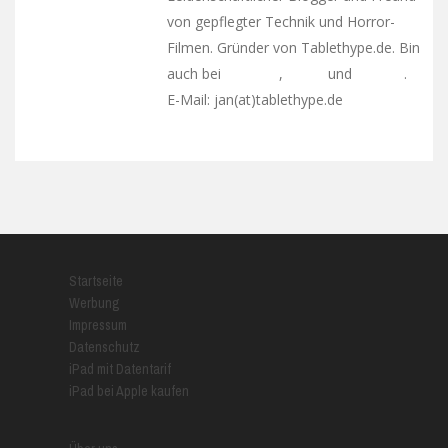
von gepflegter Technik und Horror-
Filmen. Gründer von Tablethype.de. Bin
auch bei
,
und
.
Facebook
Twitter
Google+
E-Mail: jan(at)tablethype.de
Startseite
Werbung
Impressum
Datenschutz
iPad mit Datentarif
iPad bei Apple kaufen