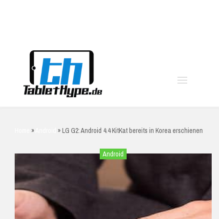
moo
Home
»
Android
»
LG G2: Android 4.4 KitKat bereits in Korea erschienen
Android