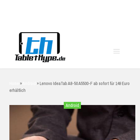
moo
Home
»
Android
»
Lenovo IdeaTab A8-50 A5500-F ab sofort für 149 Euro
erhältlich
Android