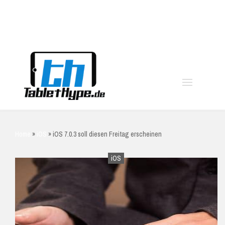
moo
Home
»
iOS
»
iOS 7.0.3 soll diesen Freitag erscheinen
iOS