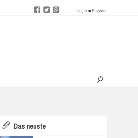
Log in
or
Register
moo
H
Das neuste
E