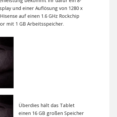
enleistung bekommt ihr dafür ein 8-
isplay und einer Auflösung von 1280 x
Xiaomi Redmi Note 2
t Hisense auf einen 1.6 GHz Rockchip
Xiaomi Redmi Note 3 Pr
r mit 1 GB Arbeitsspeicher.
Xiaomi Redmi Note 4
Überdies hält das Tablet
einen 16 GB großen Speicher