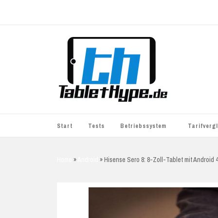
Start
Tests
Betriebssystem
Tarifverg
iOS
simyo
Home
»
Android
»
Hisense Sero 8: 8-Zoll-Tablet mit Android 4
Android
BASE
Windows
WhatsApp S
BlackBerry
o2