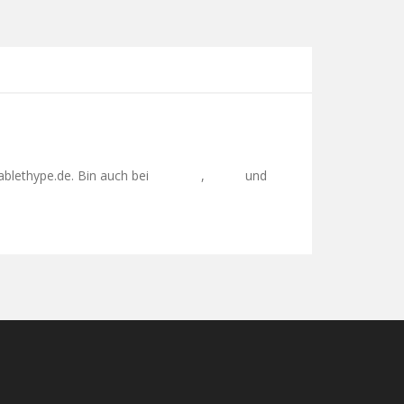
ablethype.de. Bin auch bei
,
und
Facebook
Twitter