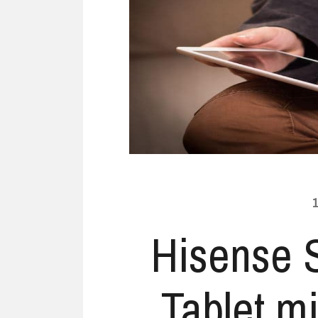
Ubuntu
Flatrate-Date
Chrome OS
Mobilfunk-Ta
Firefox OS
Mobilfunk-Ve
Tizen
Flatrate-Prep
1
Hisense S
Tablet mi