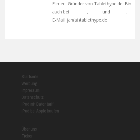
Filmen. Gründer von Tablethype.de. Bin
auch bei
,
und
.
Facebook
Twitter
Google+
E-Mail: jan(at)tablethype.de
Startseite
Werbung
Impressum
Datenschutz
iPad mit Datentarif
iPad bei Apple kaufen
Über uns
Ticker