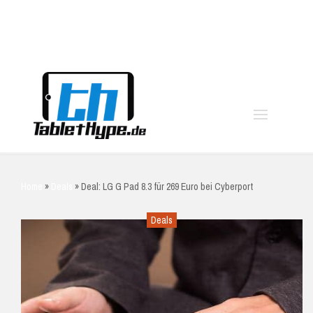
moo
Home
»
Deals
»
Deal: LG G Pad 8.3 für 269 Euro bei Cyberport
Deals