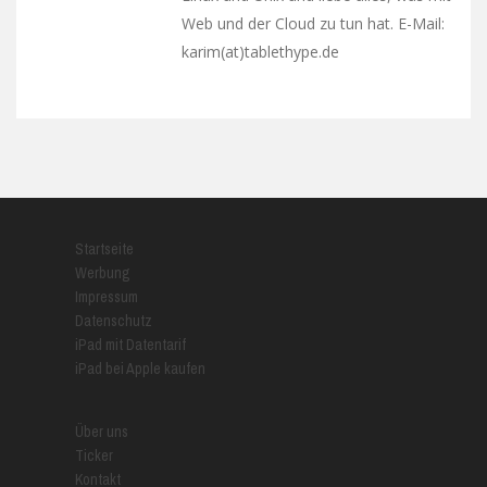
Web und der Cloud zu tun hat. E-Mail:
karim(at)tablethype.de
Startseite
Werbung
Impressum
Datenschutz
iPad mit Datentarif
iPad bei Apple kaufen
Über uns
Ticker
Kontakt